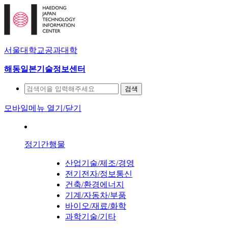
서울대학교공과대학
해동일본기술정보센터
검색
모바일메뉴 열기/닫기
정기간행물
산업기술/제조/경영
전기전자/정보통신
건축/환경에너지
기계/자동차/부품
바이오/재료/화학
과학기술/기타