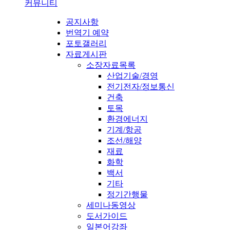
커뮤니티
공지사항
번역기 예약
포토갤러리
자료게시판
소장자료목록
산업기술/경영
전기전자/정보통신
건축
토목
환경에너지
기계/항공
조선/해양
재료
화학
백서
기타
정기간행물
세미나동영상
도서가이드
일본어강좌