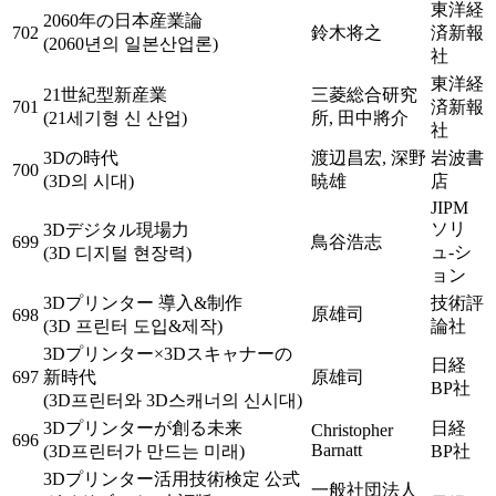
東洋経
2060年の日本産業論
702
鈴木将之
済新報
(2060년의 일본산업론)
社
東洋経
21世紀型新産業
三菱総合研究
701
済新報
(21세기형 신 산업)
所, 田中將介
社
3Dの時代
渡辺昌宏, 深野
岩波書
700
(3D의 시대)
暁雄
店
JIPM
ソリ
3Dデジタル現場力
699
鳥谷浩志
ュ-シ
(3D 디지털 현장력)
ョン
3Dプリンター 導入&制作
技術評
原雄司
698
(3D 프린터 도입&제작)
論社
3Dプリンター×3Dスキャナーの
日経
697
新時代
原雄司
BP社
(3D프린터와 3D스캐너의 신시대)
3Dプリンターが創る未来
日経
Christopher
696
Barnatt
(3D프린터가 만드는 미래)
BP社
3Dプリンター活用技術検定 公式
一般社団法人