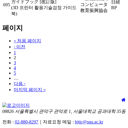
ガイドブック [改訂版]
日経
コンピュータ
695
(3D 프린터 활용기술검정 가이드
BP
教育振興協会
북)
페이지
« 처음 페이지
‹ 이전
1
2
3
4
5
…
다음 ›
마지막 페이지 »
08826 서울특별시 관악구 관악로 1, 서울대학교 공과대학 35동
전화 :
02-880-8297
｜자료요청 메일 :
hjtic@snu.ac.kr