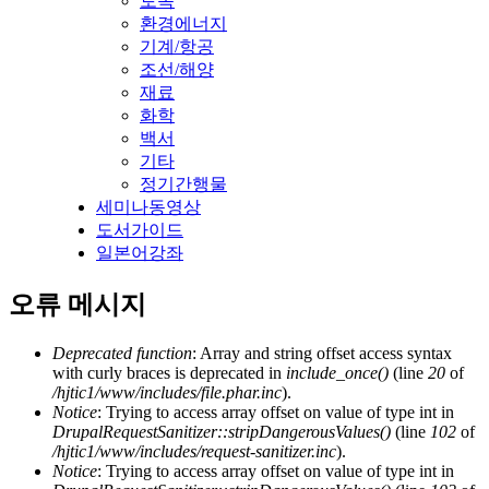
토목
환경에너지
기계/항공
조선/해양
재료
화학
백서
기타
정기간행물
세미나동영상
도서가이드
일본어강좌
오류 메시지
Deprecated function
: Array and string offset access syntax
with curly braces is deprecated in
include_once()
(line
20
of
/hjtic1/www/includes/file.phar.inc
).
Notice
: Trying to access array offset on value of type int in
DrupalRequestSanitizer::stripDangerousValues()
(line
102
of
/hjtic1/www/includes/request-sanitizer.inc
).
Notice
: Trying to access array offset on value of type int in