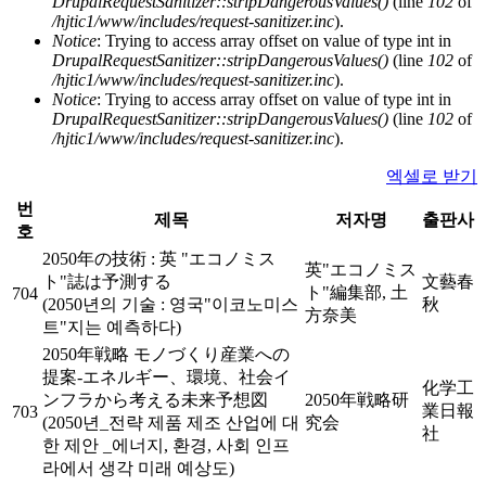
DrupalRequestSanitizer::stripDangerousValues()
(line
102
of
/hjtic1/www/includes/request-sanitizer.inc
).
Notice
: Trying to access array offset on value of type int in
DrupalRequestSanitizer::stripDangerousValues()
(line
102
of
/hjtic1/www/includes/request-sanitizer.inc
).
Notice
: Trying to access array offset on value of type int in
DrupalRequestSanitizer::stripDangerousValues()
(line
102
of
/hjtic1/www/includes/request-sanitizer.inc
).
엑셀로 받기
번
제목
저자명
출판사
호
2050年の技術 : 英 "エコノミス
英"エコノミス
ト"誌は予測する
文藝春
ト"編集部, 土
704
(2050년의 기술 : 영국"이코노미스
秋
方奈美
트"지는 예측하다)
2050年戦略 モノづくり産業への
提案-エネルギー、環境、社会イ
化学工
ンフラから考える未来予想図
2050年戦略研
業日報
703
(2050년_전략 제품 제조 산업에 대
究会
社
한 제안 _에너지, 환경, 사회 인프
라에서 생각 미래 예상도)