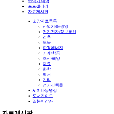
번역기 예약
포토갤러리
자료게시판
소장자료목록
산업기술/경영
전기전자/정보통신
건축
토목
환경에너지
기계/항공
조선/해양
재료
화학
백서
기타
정기간행물
세미나동영상
도서가이드
일본어강좌
자료게시판