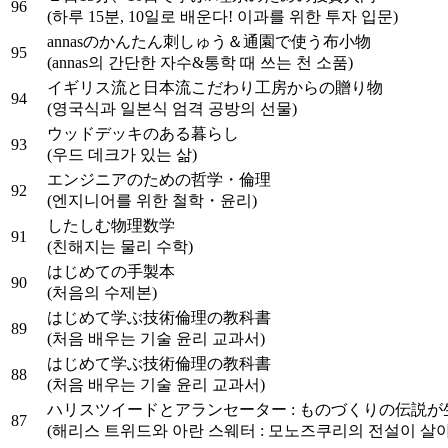
96
(하루 15분, 10일로 배운다! 이과를 위한 투자 입문)
annasのかんたん刺しゅう＆通園で使う布小物
95
(annas의 간단한 자수&통학 때 쓰는 천 소품)
イギリス流と日本流こだわり工房からの贈り物
94
(영국식과 일본식 엄격 공방의 선물)
ウッドデッキのある暮らし
93
(우드 데크가 있는 삶)
エンジニアのための哲学・倫理
92
(엔지니어를 위한 철학・윤리)
したしむ物理数学
91
(친해지는 물리 수학)
はじめての手製本
90
(처음의 수제본)
はじめて学ぶ技術倫理の教科書
89
(처음 배우는 기술 윤리 교과서)
はじめて学ぶ技術倫理の教科書
88
(처음 배우는 기술 윤리 교과서)
ハリスツイードとアランセーター : ものづくりの伝説が
87
(해리스 트위드와 아란 스웨터 : 모노즈쿠리의 전설이 살아