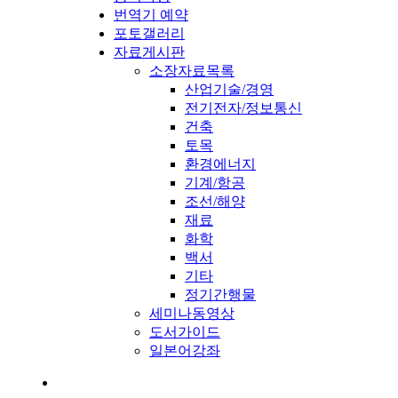
번역기 예약
포토갤러리
자료게시판
소장자료목록
산업기술/경영
전기전자/정보통신
건축
토목
환경에너지
기계/항공
조선/해양
재료
화학
백서
기타
정기간행물
세미나동영상
도서가이드
일본어강좌