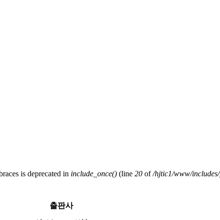
 braces is deprecated in
include_once()
(line
20
of
/hjtic1/www/includes/f
출판사