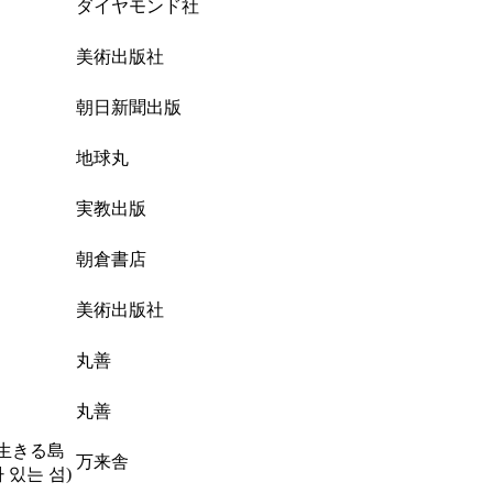
ダイヤモンド社
美術出版社
朝日新聞出版
地球丸
実教出版
朝倉書店
美術出版社
丸善
丸善
生きる島
万来舎
 있는 섬)