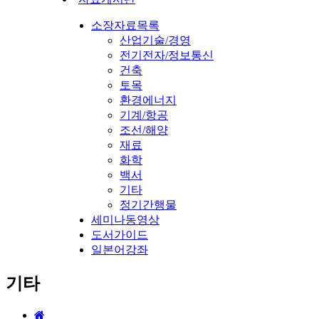
소장자료목록
산업기술/경영
전기전자/정보통신
건축
토목
환경에너지
기계/항공
조선/해양
재료
화학
백서
기타
정기간행물
세미나동영상
도서가이드
일본어강좌
기타