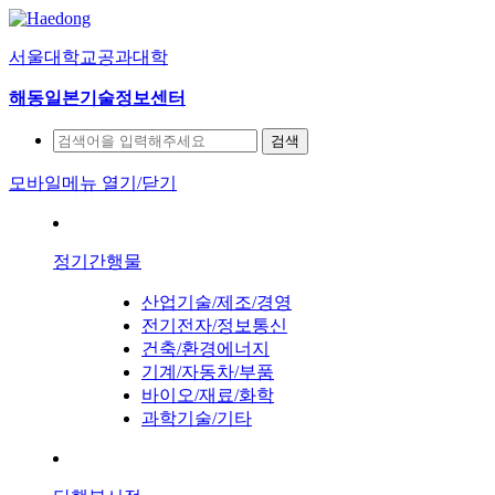
서울대학교공과대학
해동일본기술정보센터
검색
모바일메뉴 열기/닫기
정기간행물
산업기술/제조/경영
전기전자/정보통신
건축/환경에너지
기계/자동차/부품
바이오/재료/화학
과학기술/기타