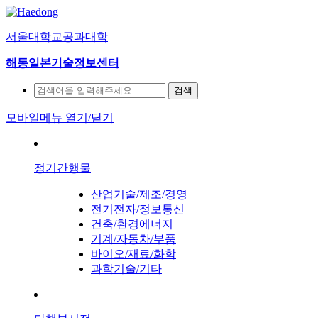
서울대학교공과대학
해동일본기술정보센터
검색
모바일메뉴 열기/닫기
정기간행물
산업기술/제조/경영
전기전자/정보통신
건축/환경에너지
기계/자동차/부품
바이오/재료/화학
과학기술/기타