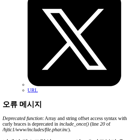
URL
오류 메시지
Deprecated function
: Array and string offset access syntax with
curly braces is deprecated in
include_once()
(line
20
of
/hjtic1/www/includes/file.phar.inc
).