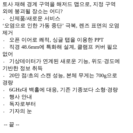
토사 재해 경계 구역을 해저드 맵으로, 지정 구역
외에 붕괴될 장소는 어디?
〮 신제품/새로운 서비스
‘오염으로 인한 가동 중단’ 극복, 렌즈 표면의 오염
제거
〮 오픈 이어로 쾌적, 싱글 탭을 이용한 PPT
〮 직경 48.6mm에 특화해 설계, 클램프 커버 필요
없어
〮 기상데이터가 연계된 새로운 기능, 위도·경도에
기반한 정보 취득
〮 20만 점/초의 스캔 성능, 본체 무게는 700g으로
경량
〮 6GHz대 백홀에 대응, 기존 기종보다 소형∙경량
〮 행사 안내
〮 독자로부터
〮 기자의 눈
--
끝 --