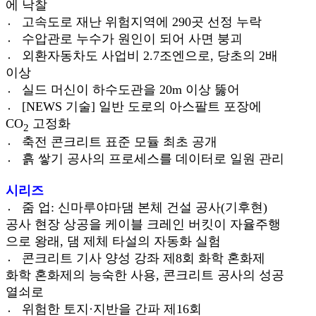
에 낙찰
〮 고속도로 재난 위험지역에 290곳 선정 누락
〮 수압관로 누수가 원인이 되어 사면 붕괴
〮 외환자동차도 사업비 2.7조엔으로, 당초의 2배
이상
〮 실드 머신이 하수도관을 20m 이상 뚫어
〮 [NEWS 기술] 일반 도로의 아스팔트 포장에
CO
고정화
2
〮 축전 콘크리트 표준 모듈 최초 공개
〮 흙 쌓기 공사의 프로세스를 데이터로 일원 관리
시리즈
〮 줌 업: 신마루야마댐 본체 건설 공사(기후현)
공사 현장 상공을 케이블 크레인 버킷이 자율주행
으로 왕래, 댐 제체 타설의 자동화 실험
〮 콘크리트 기사 양성 강좌 제8회 화학 혼화제
화학 혼화제의 능숙한 사용, 콘크리트 공사의 성공
열쇠로
〮 위험한 토지·지반을 간파 제16회