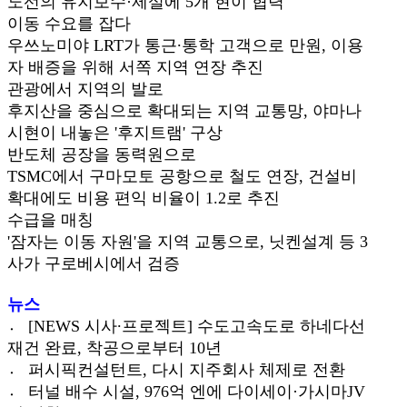
노선의 유지보수·제설에 5개 현이 협력
이동 수요를 잡다
우쓰노미야 LRT가 통근∙통학 고객으로 만원, 이용
자 배증을 위해 서쪽 지역 연장 추진
관광에서 지역의 발로
후지산을 중심으로 확대되는 지역 교통망, 야마나
시현이 내놓은 '후지트램' 구상
반도체 공장을 동력원으로
TSMC에서 구마모토 공항으로 철도 연장, 건설비
확대에도 비용 편익 비율이 1.2로 추진
수급을 매칭
'잠자는 이동 자원'을 지역 교통으로, 닛켄설계 등 3
사가 구로베시에서 검증
뉴스
〮 [NEWS 시사∙프로젝트] 수도고속도로 하네다선
재건 완료, 착공으로부터 10년
〮 퍼시픽컨설턴트, 다시 지주회사 체제로 전환
〮 터널 배수 시설, 976억 엔에 다이세이·가시마JV