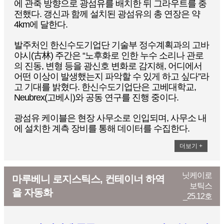
에 관축 방향으로 광섬유를 배치한 뒤 그라우트를 충
전했다. 갱신과 함께 설치된 광섬유의 총 연장은 약
4km에 달한다.
발주처인 한신수도기업단 기술부 정수계획과의 고바
야시(古林) 주간은 “노후화로 인한 누수 소리나 관로
의 진동, 변형 등을 광신호 변화로 감지해, 어디에서
어떤 이상이 발생했는지 파악할 수 있게 하고 싶다”라
고 기대를 밝혔다. 한신수도기업단은 고베대학교,
Neubrex(고베시)와 공동 연구를 진행 중이다.
광섬유 케이블은 현장 사무소로 인입되며, 사무소 내
에 설치한 계측 장비를 통해 데이터를 수집한다.
더보기 +
닛케이로
마루베니 로지스틱스, 컨테이너 하역
보틱스
을 자동화
_25.12호