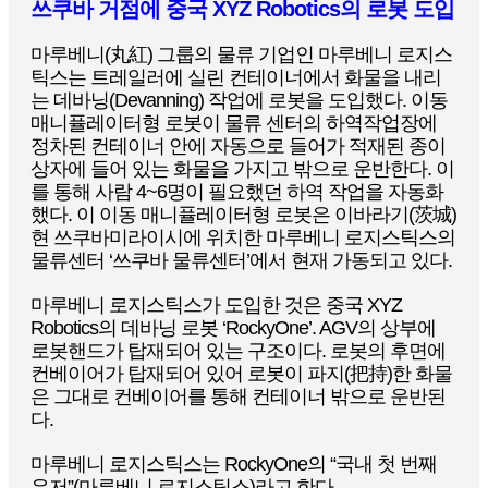
쓰쿠바 거점에 중국 XYZ Robotics의 로봇 도입
마루베니(丸紅) 그룹의 물류 기업인 마루베니 로지스
틱스는 트레일러에 실린 컨테이너에서 화물을 내리
는 데바닝(Devanning) 작업에 로봇을 도입했다. 이동
매니퓰레이터형 로봇이 물류 센터의 하역작업장에
정차된 컨테이너 안에 자동으로 들어가 적재된 종이
상자에 들어 있는 화물을 가지고 밖으로 운반한다. 이
를 통해 사람 4~6명이 필요했던 하역 작업을 자동화
했다. 이 이동 매니퓰레이터형 로봇은 이바라기(茨城)
현 쓰쿠바미라이시에 위치한 마루베니 로지스틱스의
물류센터 ‘쓰쿠바 물류센터’에서 현재 가동되고 있다.
마루베니 로지스틱스가 도입한 것은 중국 XYZ
Robotics의 데바닝 로봇 ‘RockyOne’. AGV의 상부에
로봇핸드가 탑재되어 있는 구조이다. 로봇의 후면에
컨베이어가 탑재되어 있어 로봇이 파지(把持)한 화물
은 그대로 컨베이어를 통해 컨테이너 밖으로 운반된
다.
마루베니 로지스틱스는 RockyOne의 “국내 첫 번째
유저”(마루베니 로지스틱스)라고 한다.