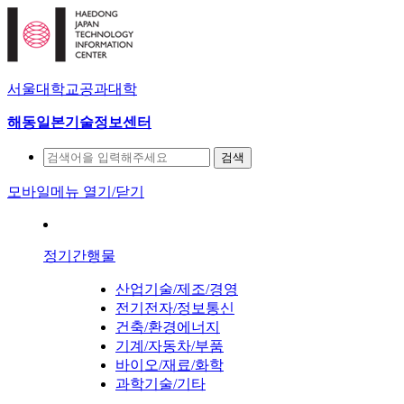
서울대학교공과대학
해동일본기술정보센터
검색
모바일메뉴 열기/닫기
정기간행물
산업기술/제조/경영
전기전자/정보통신
건축/환경에너지
기계/자동차/부품
바이오/재료/화학
과학기술/기타