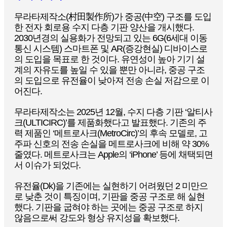
무라타제작소(村田製作所)가 중공(中空) 구조를 도입
한 전자 회로용 수지 다층 기판 양산을 개시했다.
2030년경의 실용화가 전망되고 있는 6G(6세대 이동
통신 시스템) 스마트폰 및 AR(증강현실) 디바이스로
의 도입을 목표로 한 것이다. 유연성이 높아 기기 설
계의 자유도를 높일 수 있을 뿐만 아니라, 중공 구조
의 도입으로 유전율이 낮아져 전송 손실 저감으로 이
어진다.
무라타제작소는 2025년 12월, 수지 다층 기판 ‘알티사
크(ULTICIRC)’를 제품화했다고 발표했다. 기존의 주
력 제품인 ‘메트로사크(MetroCirc)’의 후속 모델로, 고
주파 신호의 전송 손실을 메트로사크에 비해 약 30%
줄였다. 메트로사크는 Apple의 ‘iPhone’ 등에 채택되면
서 이슈가 되었다.
유전율(Dk)을 기존에는 실현하기 어려웠던 2 미만으
로 낮춘 것이 특징이며, 기판을 중공 구조로 해 실현
했다. 기판을 굽혀야 하는 곳에는 중공 구조로 하지
않음으로써 강도와 형상 유지성을 확보했다.